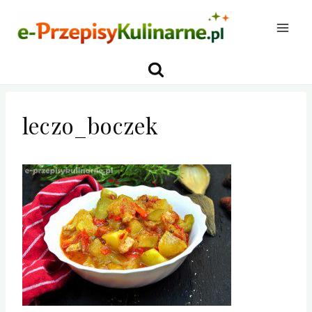
Przejdź
do
treści
leczo_boczek