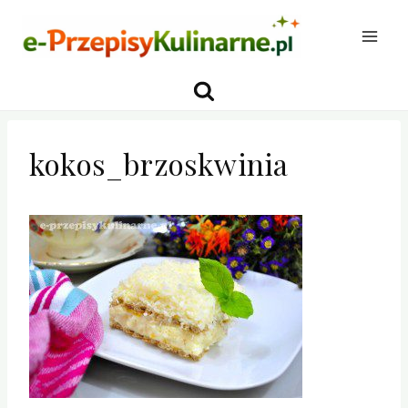
Przejdź
do
treści
kokos_brzoskwinia