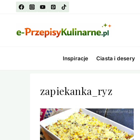
Przejdź
do
treści
Inspiracje
Ciasta i desery
zapiekanka_ryz