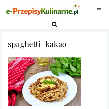
Przejdź
do
treści
spaghetti_kakao