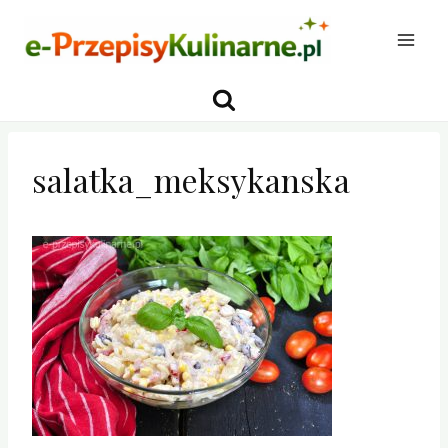
Przejdź
do
treści
salatka_meksykanska