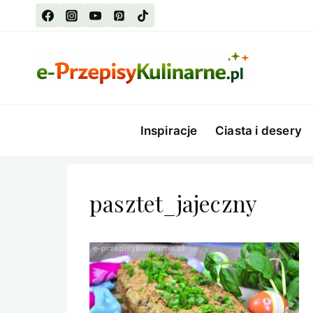
Przejdź
do
treści
Inspiracje
Ciasta i desery
pasztet_jajeczny