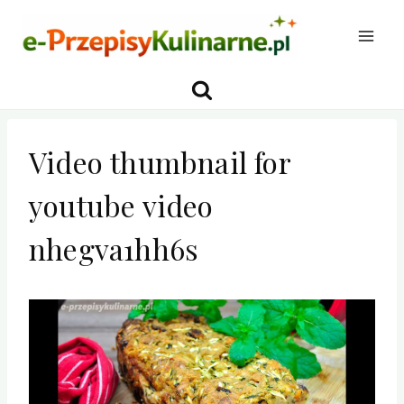
Przejdź
do
treści
Video thumbnail for
youtube video
nhegva1hh6s