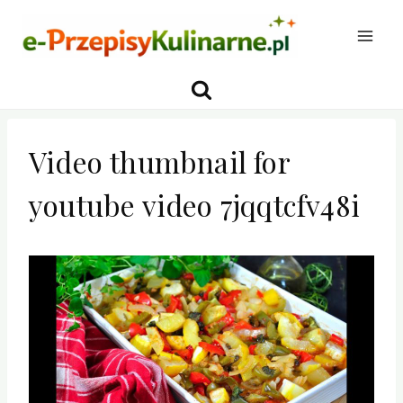
Przejdź
do
treści
Video thumbnail for
youtube video 7jqqtcfv48i