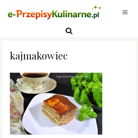
Przejdź
do
treści
kajmakowiec