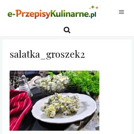
Przejdź
do
treści
salatka_groszek2