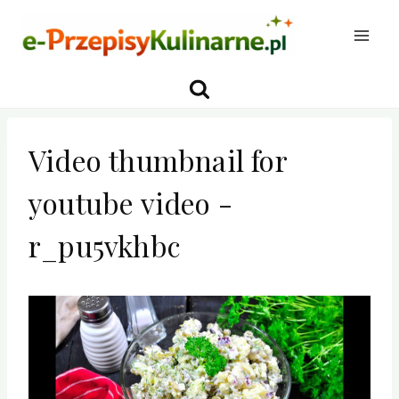
Przejdź
do
treści
Video thumbnail for
youtube video -
r_pu5vkhbc