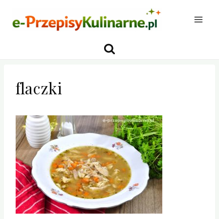
Przejdź
do
treści
flaczki