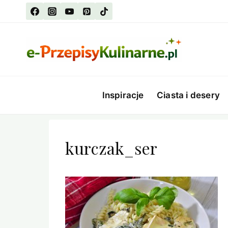
Przejdź
do
treści
Inspiracje
Ciasta i desery
kurczak_ser