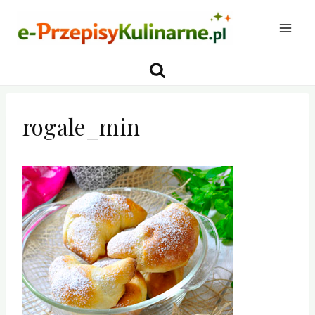
Przejdź
do
treści
rogale_min