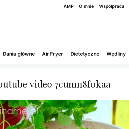
AMP
O mnie
Współpraca
Dania główne
Air Fryer
Dietetyczne
Wędliny
youtube video 7cumn8f0kaa