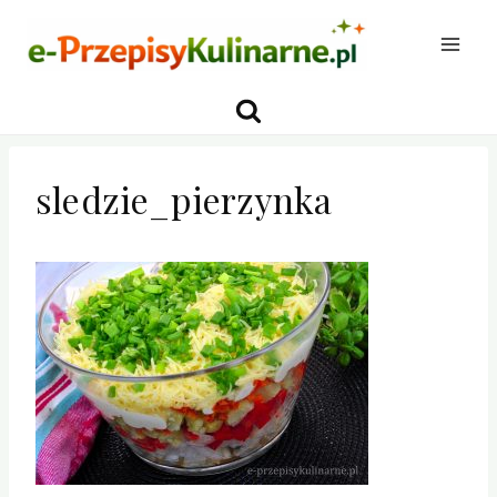
Przejdź
do
treści
sledzie_pierzynka