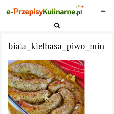
Przejdź
do
treści
biala_kielbasa_piwo_min