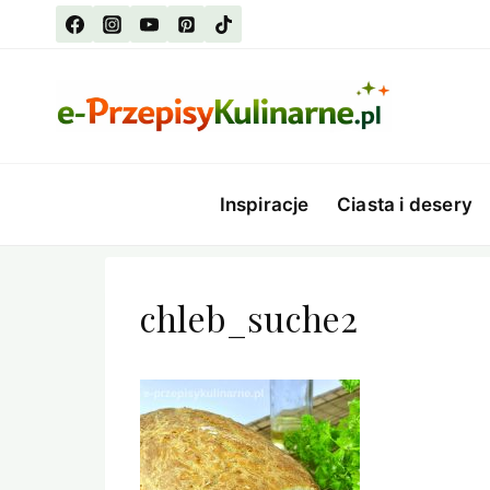
Przejdź
do
treści
Inspiracje
Ciasta i desery
chleb_suche2