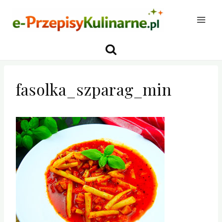
Przejdź
do
treści
fasolka_szparag_min