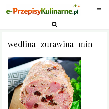
Przejdź
do
treści
wedlina_zurawina_min