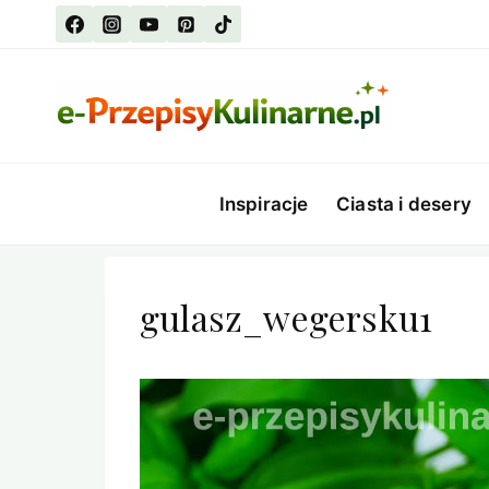
Przejdź
do
treści
Inspiracje
Ciasta i desery
gulasz_wegersku1