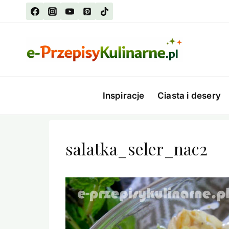
Przejdź
do
treści
Inspiracje
Ciasta i desery
salatka_seler_nac2