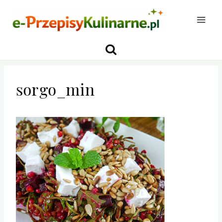
Przejdź
do
treści
sorgo_min