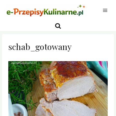
Przejdź
do
treści
schab_gotowany