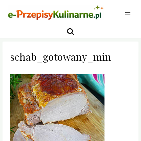
Przejdź
do
treści
schab_gotowany_min