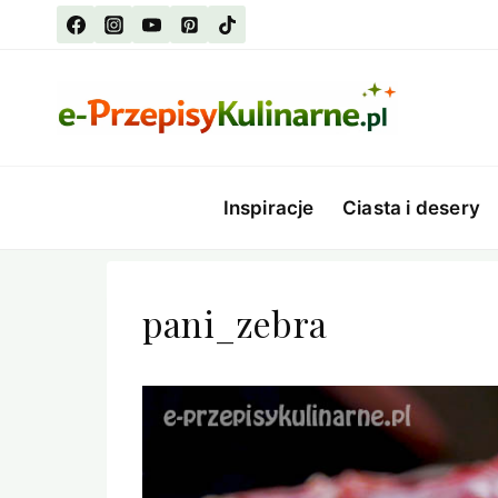
Przejdź
do
treści
Inspiracje
Ciasta i desery
pani_zebra