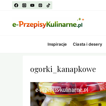
Przejdź
do
treści
Inspiracje
Ciasta i desery
ogorki_kanapkowe