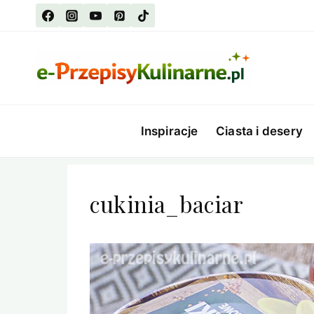
Przejdź
do
treści
Inspiracje
Ciasta i desery
cukinia_baciar