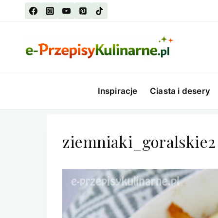
Przejdź
do
treści
Inspiracje
Ciasta i desery
ziemniaki_goralskie2