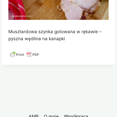
Musztardowa szynka gotowana w rękawie –
pyszna wędlina na kanapki
AMP
O mnie
Współpraca