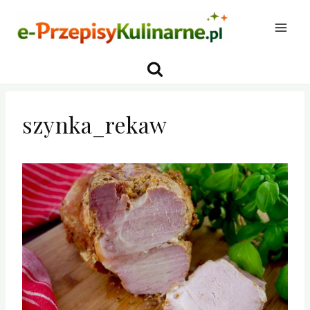
Przejdź
do
treści
szynka_rekaw