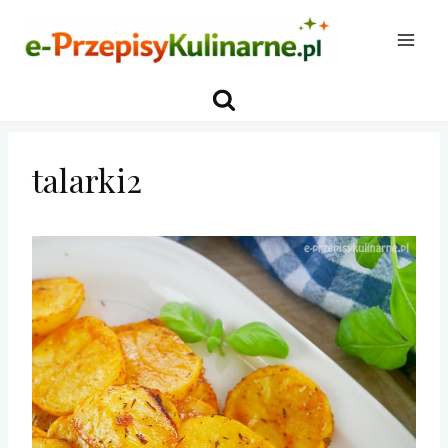
Przejdź
do
treści
talarki2