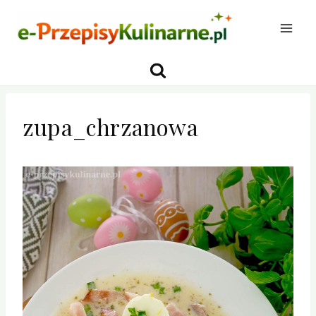
Przejdź
do
treści
zupa_chrzanowa