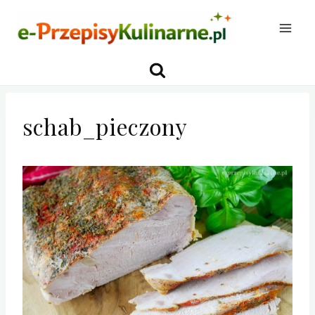
Przejdź
do
treści
schab_pieczony