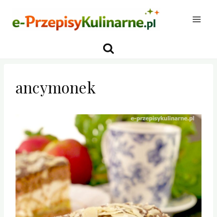
Przejdź
do
treści
ancymonek