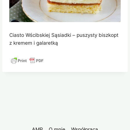
Ciasto Wścibskiej Sąsiadki – puszysty biszkopt
z kremem i galaretką
AMP
O mnie
Współpraca