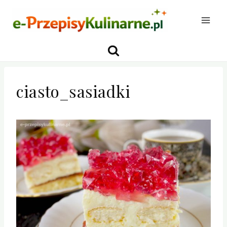
Przejdź
do
treści
ciasto_sasiadki