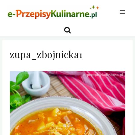
Przejdź
do
treści
zupa_zbojnicka1