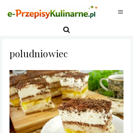
Przejdź
do
treści
poludniowiec