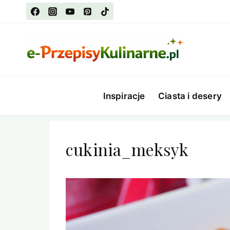
Przejdź
do
treści
Inspiracje
Ciasta i desery
cukinia_meksyk