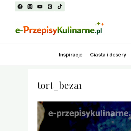
Przejdź
do
treści
Inspiracje
Ciasta i desery
tort_beza1