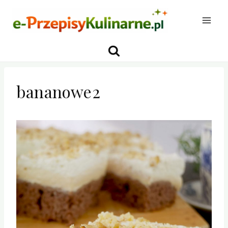
Przejdź
do
treści
bananowe2