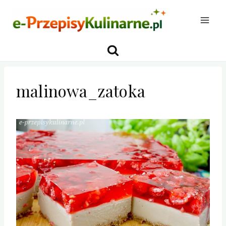
Przejdź
do
treści
malinowa_zatoka