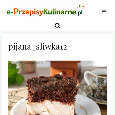
Przejdź
do
treści
pijana_sliwka12