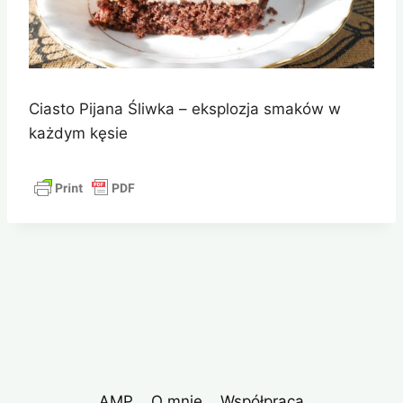
Ciasto Pijana Śliwka – eksplozja smaków w
każdym kęsie
AMP
O mnie
Współpraca