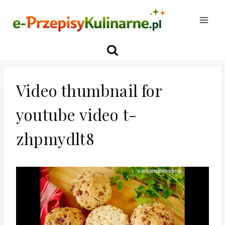
Przejdź
do
treści
Video thumbnail for
youtube video t-
zhpmydlt8