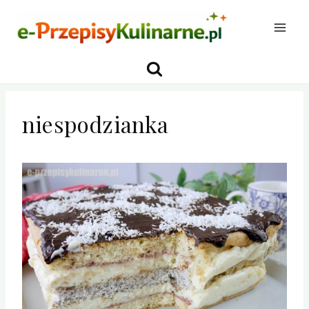
Przejdź
do
treści
niespodzianka