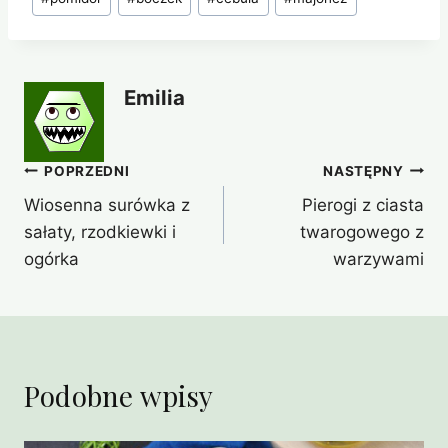
Emilia
Nawigacja
POPRZEDNI
NASTĘPNY
Wiosenna surówka z
Pierogi z ciasta
wpisu
sałaty, rzodkiewki i
twarogowego z
ogórka
warzywami
Podobne wpisy