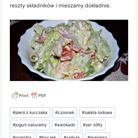
reszty składników i mieszamy dokładnie.
Tagi
#
pierś z kurczaka
#
czosnek
#
sałata lodowa
wpisu:
#
jogurt naturalny
#
awokado
#
ser żółty
#
pomidor
#
boczek
#
cebula
#
majonez