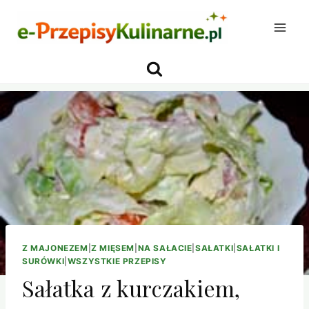
Przejdź
do
treści
Z MAJONEZEM
|
Z MIĘSEM
|
NA SAŁACIE
|
SAŁATKI
|
SAŁATKI I
SURÓWKI
|
WSZYSTKIE PRZEPISY
Sałatka z kurczakiem,