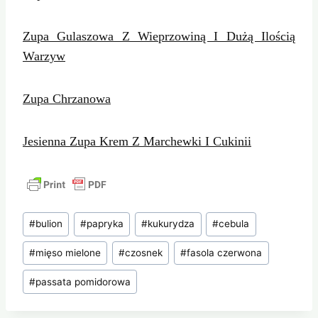
Zupa Gulaszowa Z Wieprzowiną I Dużą Ilością
Warzyw
Zupa Chrzanowa
Jesienna Zupa Krem Z Marchewki I Cukinii
Tagi
#
bulion
#
papryka
#
kukurydza
#
cebula
wpisu:
#
mięso mielone
#
czosnek
#
fasola czerwona
#
passata pomidorowa