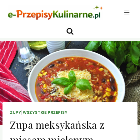
Przejdź
do
treści
ZUPY
|
WSZYSTKIE PRZEPISY
Zupa meksykańska z
mięsem mielonym