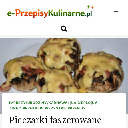
Przejdź
do
treści
IMPREZY/URODZINY/KARNAWAŁ
|
NA CIEPŁO
|
NA
ZIMNO
|
PRZEKĄSKI
|
WSZYSTKIE PRZEPISY
Pieczarki faszerowane