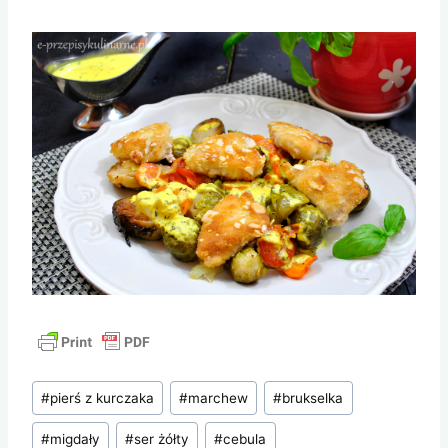
Tagi
#
pierś z kurczaka
#
marchew
#
brukselka
wpisu:
#
migdały
#
ser żółty
#
cebula