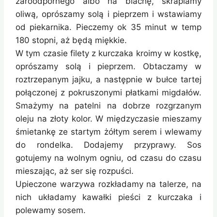
żaroodpornego albo na blachę, skrapiamy
oliwą, oprószamy solą i pieprzem i wstawiamy
od piekarnika. Pieczemy ok 35 minut w temp
180 stopni, aż będą miękkie.
W tym czasie filety z kurczaka kroimy w kostkę,
oprószamy solą i pieprzem. Obtaczamy w
roztrzepanym jajku, a następnie w bułce tartej
połączonej z pokruszonymi płatkami migdałów.
Smażymy na patelni na dobrze rozgrzanym
oleju na złoty kolor. W międzyczasie mieszamy
śmietankę ze startym żółtym serem i wlewamy
do rondelka. Dodajemy przyprawy. Sos
gotujemy na wolnym ogniu, od czasu do czasu
mieszając, aż ser się rozpuści.
Upieczone warzywa rozkładamy na talerze, na
nich układamy kawałki pieści z kurczaka i
polewamy sosem.