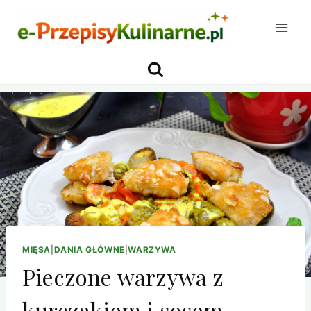
Przejdź
do
treści
MIĘSA
|
DANIA GŁÓWNE
|
WARZYWA
Pieczone warzywa z
kurczakiem i sosem