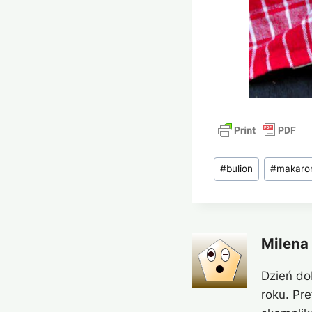
Tagi
#
bulion
#
makaro
wpisu:
Milena
Dzień do
roku. Pr