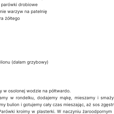
e parówki drobiowe
ie warzyw na patelnię
ra żółtego
ulionu (dałam grzybowy)
 w osolonej wodzie na półtwardo.
amy w rondelku, dodajemy mąkę, mieszamy i smaży
y bulion i gotujemy cały czas mieszając, aż sos zgęst
 Parówki kroimy w plasterki. W naczyniu żaroodporny