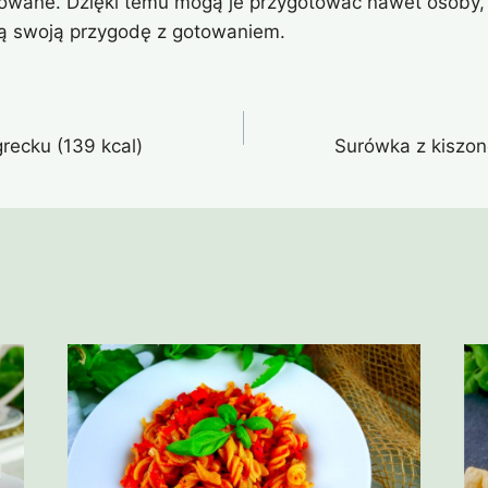
owane. Dzięki temu mogą je przygotować nawet osoby, 
ą swoją przygodę z gotowaniem.
recku (139 kcal)
Surówka z kiszon