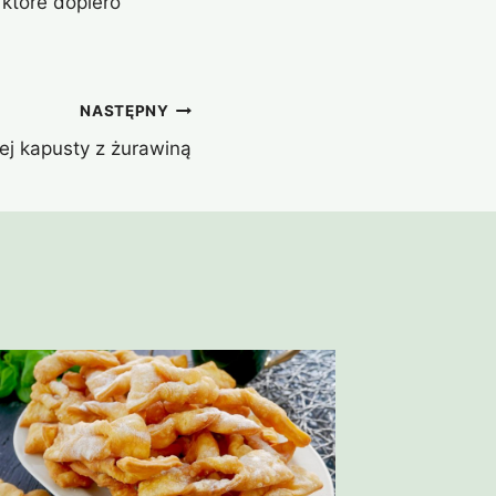
które dopiero
NASTĘPNY
ej kapusty z żurawiną