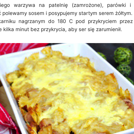
iego warzywa na patelnię (zamrożone), parówki i 
ć polewamy sosem i posypujemy startym serem żółtym.
arniku nagrzanym do 180 C pod przykryciem przez
 kilka minut bez przykrycia, aby ser się zarumienił.