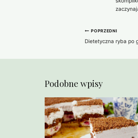
skomplik
zaczynaj
Nawigacja
POPRZEDNI
Dietetyczna ryba po g
wpisu
Podobne wpisy