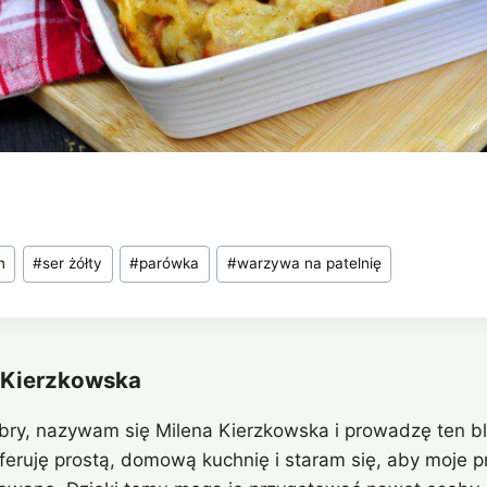
n
#
ser żółty
#
parówka
#
warzywa na patelnię
 Kierzkowska
bry, nazywam się Milena Kierzkowska i prowadzę ten bl
eferuję prostą, domową kuchnię i staram się, aby moje pr