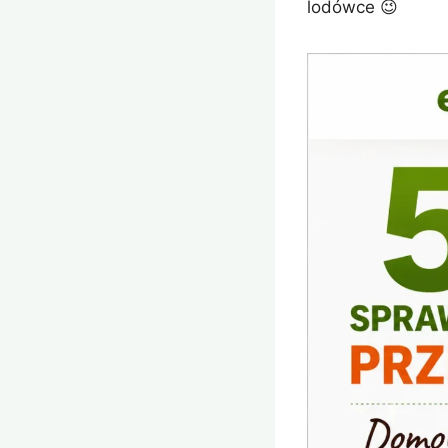
lodówce 😉