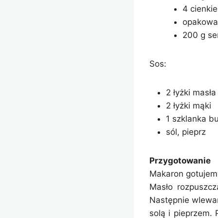
4 cienki
opakowan
200 g se
Sos:
2 łyżki masła
2 łyżki mąki
1 szklanka b
sól, pieprz
Przygotowanie
Makaron gotujemy
Masło rozpuszcz
Następnie wlewam
solą i pieprzem.