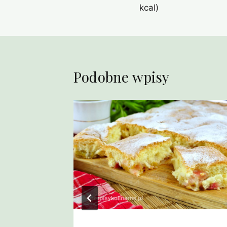
wpisu
kcal)
Podobne wpisy