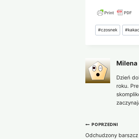
Tagi
#
czosnek
#
kaka
wpisu:
Milena
Dzień do
roku. Pr
skomplik
zaczynaj
Nawigacja
POPRZEDNI
Odchudzony barszcz u