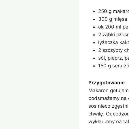
250 g makaro
300 g mięsa
ok 200 ml pa
2 ząbki czos
łyżeczka kak
2 szczypty ch
sól, pieprz,
150 g sera żó
Przygotowanie
Makaron gotujemy
podsmażamy na ol
sos nieco zgęstni
chwilę. Odcedzon
wykładamy na tal