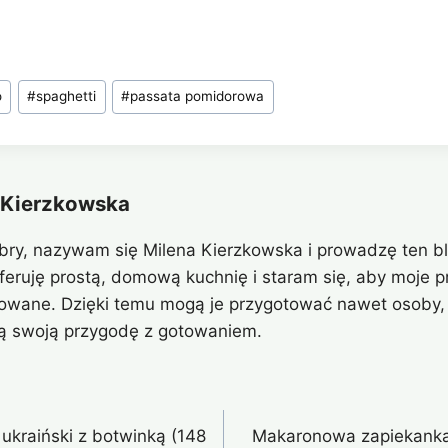
o
#
spaghetti
#
passata pomidorowa
 Kierzkowska
bry, nazywam się Milena Kierzkowska i prowadzę ten bl
eferuję prostą, domową kuchnię i staram się, aby moje pr
owane. Dzięki temu mogą je przygotować nawet osoby, 
ą swoją przygodę z gotowaniem.
kraiński z botwinką (148
Makaronowa zapiekanka 