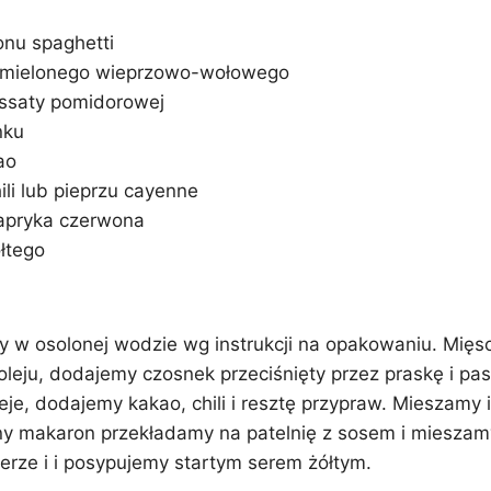
nu spaghetti
 mielonego wieprzowo-wołowego
ssaty pomidorowej
nku
ao
ili lub pieprzu cayenne
 papryka czerwona
łtego
 w osolonej wodzie wg instrukcji na opakowaniu. Mięs
eju, dodajemy czosnek przeciśnięty przez praskę i pas
eje, dodajemy kakao, chili i resztę przypraw. Mieszamy 
y makaron przekładamy na patelnię z sosem i mieszamy
erze i i posypujemy startym serem żółtym.